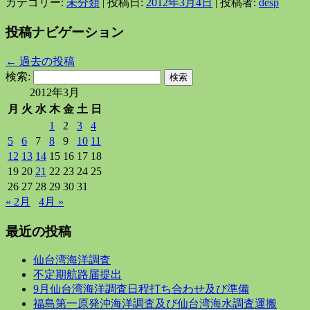
カテゴリー:
未分類
| 投稿日:
2012年3月4日
|
投稿者:
desp
投稿ナビゲーション
←
過去の投稿
検索:
2012年3月
月
火
水
木
金
土
日
1
2
3
4
5
6
7
8
9
10
11
12
13
14
15
16
17
18
19
20
21
22
23
24
25
26
27
28
29
30
31
« 2月
4月 »
最近の投稿
仙台湾海洋調査
不定期航路届提出
9月仙台湾海洋調査日程打ち合わせ及び準備
福島第一原発沖海洋調査及び仙台湾海水調査運搬