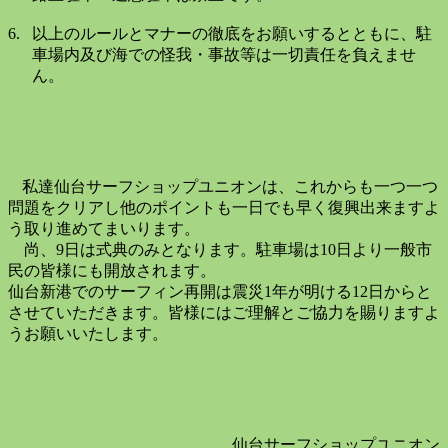
6.
以上のルールとマナーの徹底をお願いするとともに、駐
車場内及び海での怪我・事故等は一切責任を負えませ
ん。
私達仙台サーフショップユニオンは、これからも一つ一つ
問題をクリアし他のポイントも一日でも早く復興出来ますよ
う取り進めてまいります。
尚、
9
日は式典のみとなります。駐車場は
10
日より一般市
民の皆様にも開放されます。
仙台新港でのサーフィン再開は震災
1
年が明ける
12
日からと
させていただきます。皆様にはご理解とご協力を賜りますよ
うお願いいたします。
仙台サーフショップユニオン