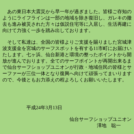
あの東日本大震災から早一年が過ぎました。皆様ご存知の
ようにライフラインは一部の地域を除き復旧し、ガレキの撤
去も進み被災された方々は仮説住宅等に入居し、生活再建に
向けて力強く一歩を踏み出しております。
そして私達は、全国の皆様よりご支援を賜りました宮城津
波支援金を宮城のサーフスポットを有する
11
市町にお届けい
たします。七ヶ浜、仙台新港と環境の整ったポイントから開
放が進んでおります。全てのサーフポイントが再開出来るま
で仙台サーフショップユニオンが行政・地域住民の皆様とサ
ーファーが三位一体となり復興へ向けて頑張ってまいります
ので、今後ともお力添えの程よろしくお願いいたします。
平成
24
年
3
月
13
日
仙台サーフショップユニオン
澤地 聡一