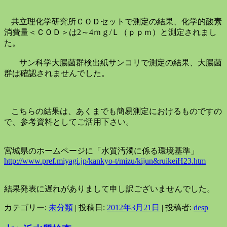
共立理化学研究所ＣＯＤセットで測定の結果、化学的酸素
消費量＜ＣＯＤ＞は2～4ｍｇ
/
Ｌ（ｐｐｍ）と測定されまし
た。
サン科学大腸菌群検出紙サンコリで測定の結果、大腸菌
群は確認されませんでした。
こちらの結果は、あくまでも簡易測定におけるものですの
で、参考資料としてご活用下さい。
宮城県のホームページに「水質汚濁に係る環境基準」
http://www.pref.miyagi.jp/kankyo-t/mizu/kijun&ruikeiH23.htm
結果発表に遅れがありまして申し訳ございませんでした。
カテゴリー:
未分類
| 投稿日:
2012年3月21日
|
投稿者:
desp