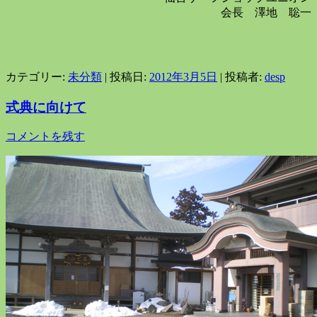
会長 澤地 聡一
カテゴリー:
未分類
| 投稿日:
2012年3月5日
|
投稿者:
desp
式典に向けて
コメントを残す