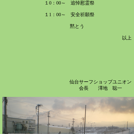
１
0
：
00
～ 追悼慰霊祭
１
1
：
00
～ 安全祈願祭
黙とう
以上
仙台サーフショップユニオン
会長 澤地 聡一