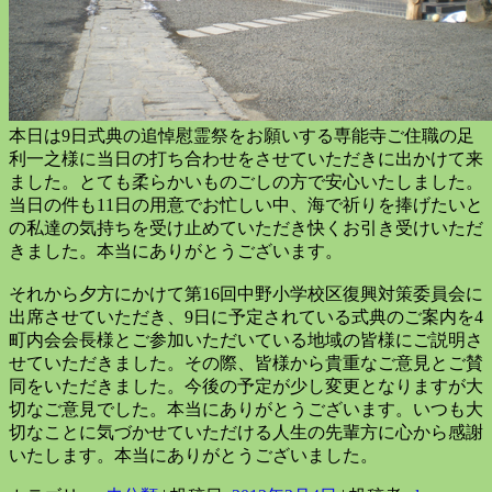
本日は9日式典の追悼慰霊祭をお願いする専能寺ご住職の足
利一之様に当日の打ち合わせをさせていただきに出かけて来
ました。とても柔らかいものごしの方で安心いたしました。
当日の件も11日の用意でお忙しい中、海で祈りを捧げたいと
の私達の気持ちを受け止めていただき快くお引き受けいただ
きました。本当にありがとうございます。
それから夕方にかけて第16回中野小学校区復興対策委員会に
出席させていただき、9日に予定されている式典のご案内を4
町内会会長様とご参加いただいている地域の皆様にご説明さ
せていただきました。その際、皆様から貴重なご意見とご賛
同をいただきました。今後の予定が少し変更となりますが大
切なご意見でした。本当にありがとうございます。いつも大
切なことに気づかせていただける人生の先輩方に心から感謝
いたします。本当にありがとうございました。