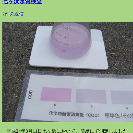
七ヶ浜水質検査
2件の返信
平成24
年3月11
日七ヶ浜において、簡易にて測定しました