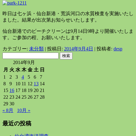
昨日は七ヶ浜・仙台新港・荒浜河口の水質検査を実施いたし
ました。結果が出次第お知らせいたします。
仙台新港でのビーチクリーンは9月14日9時より開催いたしま
す。ご参加の程、お願いいたします。
カテゴリー:
未分類
| 投稿日:
2014年9月4日
|
投稿者:
desp
検
索:
2014年9月
月
火
水
木
金
土
日
1
2
3
4
5
6
7
8
9
10
11
12
13
14
15
16
17
18
19
20
21
22
23
24
25
26
27
28
29
30
« 8月
10月 »
最近の投稿