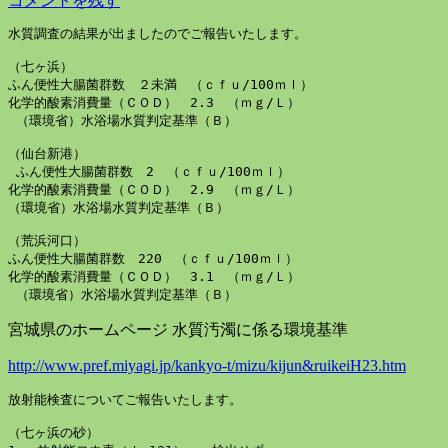
コメントを残す
水質調査の結果が出ましたのでご報告いたします。

（七ヶ浜）　

ふん便性大腸菌群数　２未満　（ｃｆｕ/100ｍｌ）

化学的酸素消費量（ＣＯＤ）　2.3　（ｍｇ/Ｌ）

 （環境省）水浴場水質判定基準（Ｂ）　

（仙台新港）

 ふん便性大腸菌群数　2　（ｃｆｕ/100ｍｌ）

化学的酸素消費量（ＣＯＤ）　2.9　（ｍｇ/Ｌ）

（環境省）水浴場水質判定基準（Ｂ）

（荒浜河口）　

ふん便性大腸菌群数　220　（ｃｆｕ/100ｍｌ）

化学的酸素消費量（ＣＯＤ）　3.1　（ｍｇ/Ｌ）

 （環境省）水浴場水質判定基準（Ｂ）
宮城県のホームページ 水質汚濁に係る環境基準
http://www.pref.miyagi.jp/kankyo-t/mizu/kijun&ruikeiH23.htm
放射能検査についてご報告いたします。

（七ヶ浜の砂）
