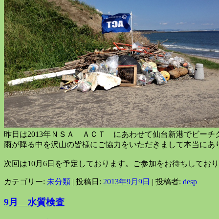
昨日は2013年ＮＳＡ ＡＣＴ にあわせて仙台新港でビー
雨が降る中を沢山の皆様にご協力をいただきまして本当にあ
次回は10月6日を予定しております。ご参加をお待ちしてお
カテゴリー:
未分類
| 投稿日:
2013年9月9日
|
投稿者:
desp
9月 水質検査