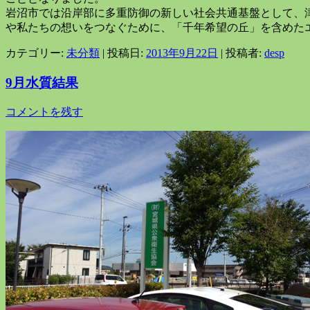
岩沼市では沿岸部に多重防御の新しい社会共通基盤として、
や私たちの想いをつなぐために、「千年希望の丘」を含めた
カテゴリー:
未分類
| 投稿日:
2013年9月22日
|
投稿者:
desp
9月水質結果
コメントを残す