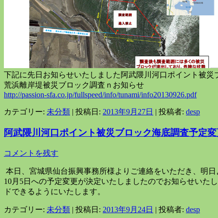
下記に先日お知らせいたしました阿武隈川河口ポイント被災
荒浜離岸堤被災ブロック調査ｎお知らせ
http://passion-sfa.co.jp/fullspeed/info/tunami/info20130926.pdf
カテゴリー:
未分類
| 投稿日:
2013年9月27日
|
投稿者:
desp
阿武隈川河口ポイント被災ブロック海底調査予定変
コメントを残す
本日、宮城県仙台振興事務所様よりご連絡をいただき、明日よ
10月5日への予定変更が決定いたしましたのでお知らせいた
ドできるようにいたします。
カテゴリー:
未分類
| 投稿日:
2013年9月24日
|
投稿者:
desp