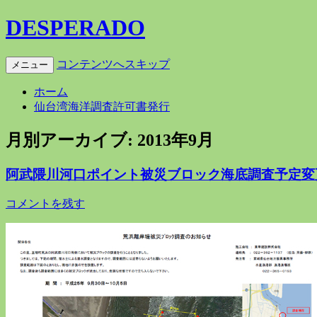
DESPERADO
コンテンツへスキップ
メニュー
ホーム
仙台湾海洋調査許可書発行
月別アーカイブ:
2013年9月
阿武隈川河口ポイント被災ブロック海底調査予定変
コメントを残す