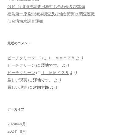
9月仙台湾海洋調査日程打ち合わせ及び準備
福島第一原発沖海洋調査及び仙台湾海水調査運搬
仙台湾海水調査運搬
最近のコメント
ビーチクリーン 2
に
ＪＩＭＭＹ２８
より
ビーチクリーン
に
澤地です。
より
ビーチクリーン
に
ＪＩＭＭＹ２８
より
厳しい現実
に
澤地です。
より
厳しい現実
に
次朗太郎
より
アーカイブ
2024年9月
2024年8月