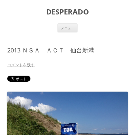
DESPERADO
コ
メニュー
ン
テ
ン
ツ
へ
2013 ＮＳＡ ＡＣＴ 仙台新港
ス
キ
ッ
プ
コメントを残す