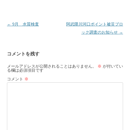
投
←
9月 水質検査
阿武隈川河口ポイント被災ブロ
稿
ック調査のお知らせ
→
ナ
ビ
コメントを残す
ゲ
ー
メールアドレスが公開されることはありません。
※
が付いてい
る欄は必須項目です
シ
コメント
※
ョ
ン