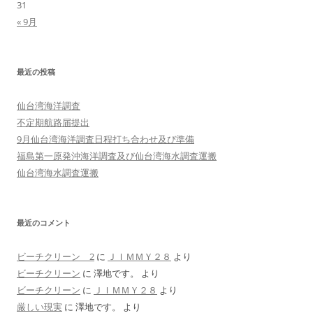
31
« 9月
最近の投稿
仙台湾海洋調査
不定期航路届提出
9月仙台湾海洋調査日程打ち合わせ及び準備
福島第一原発沖海洋調査及び仙台湾海水調査運搬
仙台湾海水調査運搬
最近のコメント
ビーチクリーン 2
に
ＪＩＭＭＹ２８
より
ビーチクリーン
に
澤地です。
より
ビーチクリーン
に
ＪＩＭＭＹ２８
より
厳しい現実
に
澤地です。
より