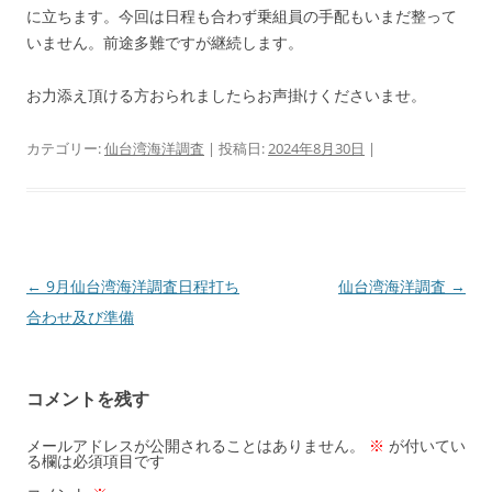
に立ちます。今回は日程も合わず乗組員の手配もいまだ整って
いません。前途多難ですが継続します。
お力添え頂ける方おられましたらお声掛けくださいませ。
カテゴリー:
仙台湾海洋調査
| 投稿日:
2024年8月30日
|
投
←
9月仙台湾海洋調査日程打ち
仙台湾海洋調査
→
稿
合わせ及び準備
ナ
ビ
コメントを残す
ゲ
ー
メールアドレスが公開されることはありません。
※
が付いてい
る欄は必須項目です
シ