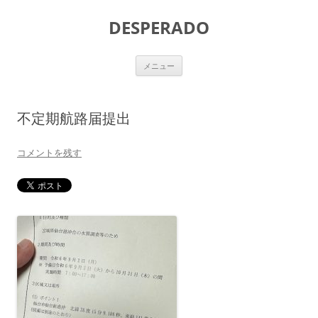
DESPERADO
コ
メニュー
ン
テ
ン
ツ
へ
不定期航路届提出
ス
キ
ッ
プ
コメントを残す