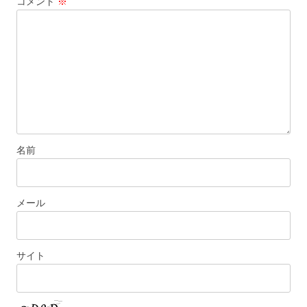
コメント
※
ョ
ン
名前
メール
サイト