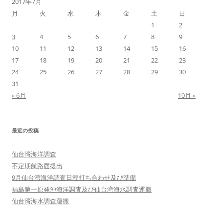
2017年7月
月
火
水
木
金
土
日
1
2
3
4
5
6
7
8
9
10
11
12
13
14
15
16
17
18
19
20
21
22
23
24
25
26
27
28
29
30
31
« 6月
10月 »
最近の投稿
仙台湾海洋調査
不定期航路届提出
9月仙台湾海洋調査日程打ち合わせ及び準備
福島第一原発沖海洋調査及び仙台湾海水調査運搬
仙台湾海水調査運搬