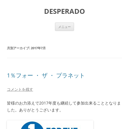
DESPERADO
コ
メニュー
ン
テ
ン
ツ
へ
月別アーカイブ:
2017年7月
ス
キ
ッ
プ
1％フォー ・ ザ ・ プラネット
コメントを残す
皆様のお力添えで2017年度も継続して参加出来ることとなりま
した。ありがとうございます。