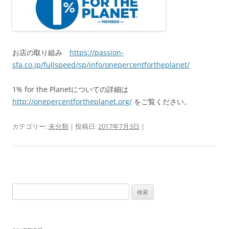
お店の取り組み
https://passion-
sfa.co.jp/fullspeed/sp/info/onepercentfortheplanet/
1% for the Planetについての詳細は
http://onepercentfortheplanet.org/
をご覧ください。
カテゴリー:
未分類
| 投稿日:
2017年7月3日
|
検
索: