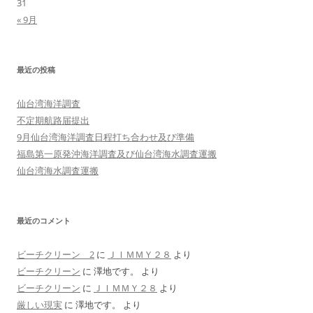
31
« 9月
最近の投稿
仙台湾海洋調査
不定期航路届提出
9月仙台湾海洋調査日程打ち合わせ及び準備
福島第一原発沖海洋調査及び仙台湾海水調査運搬
仙台湾海水調査運搬
最近のコメント
ビーチクリーン 2
に
ＪＩＭＭＹ２８
より
ビーチクリーン
に
澤地です。
より
ビーチクリーン
に
ＪＩＭＭＹ２８
より
厳しい現実
に
澤地です。
より