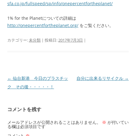
sfa.co.jp/fullspeed/sp/info/onepercentfortheplanet/
1% for the Planetについての詳細は
http://onepercentfortheplanet.org/
をご覧ください。
カテゴリー:
未分類
| 投稿日:
2017年7月3日
|
投
←
仙台新港 今日のプラスチッ
自分に出来るリサイクル
→
稿
ク その後・・・・・！
ナ
ビ
コメントを残す
ゲ
ー
メールアドレスが公開されることはありません。
※
が付いてい
る欄は必須項目です
シ
コメント
※