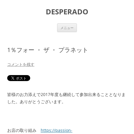
DESPERADO
コ
メニュー
ン
テ
ン
ツ
へ
1％フォー ・ ザ ・ プラネット
ス
キ
ッ
プ
コメントを残す
皆様のお力添えで2017年度も継続して参加出来ることとなりま
した。ありがとうございます。
お店の取り組み
https://passion-