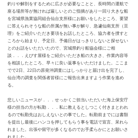
釣りや解剖をするために広さが必要なことと、長時間の運航で
座る場所等が無ければ厳しいとのご指摘があり一回り大きな船
を宮城県漁業協同組合仙台支所様にお願いをしたところ、要望
に答えられそうな船の所属が無い事が解り、急遽仙南支所（亘
理）をご紹介いただき要項をお話したところ、協力者を捜すと
ころから始まり、予定日、予備日がはっきりしないと探せない
とのお話をいただいたので、宮城県釣り船協会様にご相
談．．．えびす屋様をご紹介いただき船の大きさ、作業内容等
を相談したところ、早々に良い返事をいただけました。ここま
でで2日、22日の原発沖調査にはしっかりと届け出を完了し、
仙台湾の調査を関係者皆様にご報告出来ますよう作業を進め
る。
悲しいニュースが．．．せっかくご担当いただいた海上保安庁
様の担当の方が転勤．．．私に教えるとしつこく付きまとわれ
るので転勤先はおしえないとの事でした。転勤前までには書類
を提出し最後にハンコを押してもらう事を電話で宣言、呆れら
れました。出張や留守が多くなるのでお手柔らかにとお願いさ
れました。