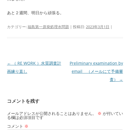
あと２週間、明日から頑張る。
カテゴリー:
福島第一原発処理水問題
| 投稿日:
2023年3月1日
|
投
←
（ RE WORK ）水質調査計
Preliminary examination by
稿
画練り直し
email （メールにて予備審
ナ
査）
→
ビ
ゲ
コメントを残す
ー
シ
メールアドレスが公開されることはありません。
※
が付いてい
る欄は必須項目です
ョ
コメント
※
ン