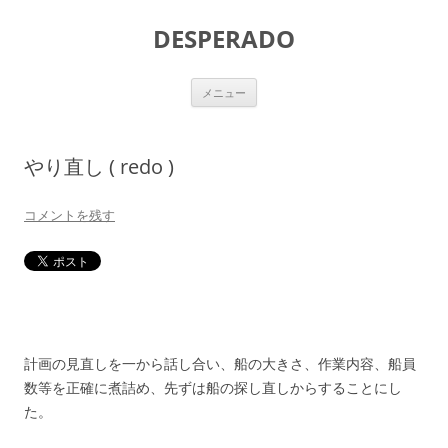
DESPERADO
コ
メニュー
ン
テ
ン
ツ
へ
やり直し ( redo )
ス
キ
ッ
プ
コメントを残す
計画の見直しを一から話し合い、船の大きさ、作業内容、船員
数等を正確に煮詰め、先ずは船の探し直しからすることにし
た。