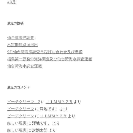
« 9月
最近の投稿
仙台湾海洋調査
不定期航路届提出
9月仙台湾海洋調査日程打ち合わせ及び準備
福島第一原発沖海洋調査及び仙台湾海水調査運搬
仙台湾海水調査運搬
最近のコメント
ビーチクリーン 2
に
ＪＩＭＭＹ２８
より
ビーチクリーン
に
澤地です。
より
ビーチクリーン
に
ＪＩＭＭＹ２８
より
厳しい現実
に
澤地です。
より
厳しい現実
に
次朗太郎
より