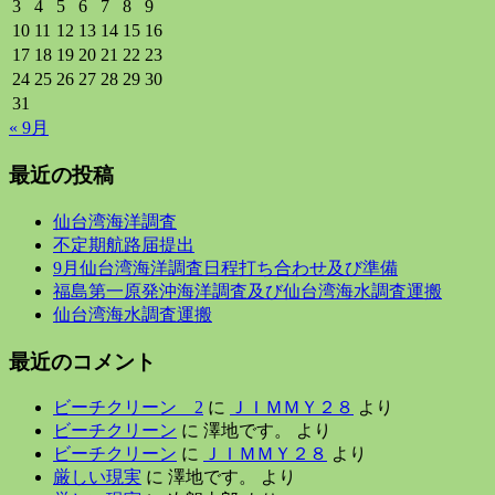
3
4
5
6
7
8
9
10
11
12
13
14
15
16
17
18
19
20
21
22
23
24
25
26
27
28
29
30
31
« 9月
最近の投稿
仙台湾海洋調査
不定期航路届提出
9月仙台湾海洋調査日程打ち合わせ及び準備
福島第一原発沖海洋調査及び仙台湾海水調査運搬
仙台湾海水調査運搬
最近のコメント
ビーチクリーン 2
に
ＪＩＭＭＹ２８
より
ビーチクリーン
に
澤地です。
より
ビーチクリーン
に
ＪＩＭＭＹ２８
より
厳しい現実
に
澤地です。
より