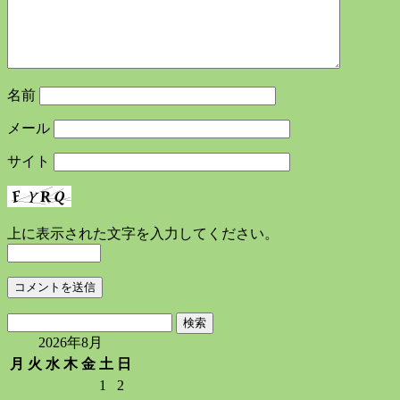
名前
メール
サイト
上に表示された文字を入力してください。
検
索:
2026年8月
月
火
水
木
金
土
日
1
2