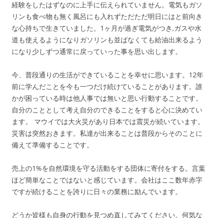
経験をしたはずなのに上手に伝えられていません。電気もガソ
リンも食べ物も無く風呂にも入れずただただ明日にはと前向き
な心持ちで生きていました。1ヶ月が過ぎ電気がつき,ガスや水
道も使えるようになりガソリンも並ばなくても給油出来るよう
になり少しずつ通常に戻っていった事を思い出します。
今、普段通りの生活ができていることを幸せに思います。12年
前に学んだことを今も一つだけ続けていることがあります。誰
かが困っている時は他人事では無いと思い行動することです。
自分のこととして考え自分のできることをすると心に決めてい
ます。 マウイでは大火災があり日本では震災が続いています。
災害は突然おきます。私達が出来ることは普段からそのことに
備えて準備することです。
売上の1%を自然環境を守る活動をする団体に寄付をする。言葉
ほど簡単なことではないと感じています。会社はここ数年赤字
ですが続けることを誇りに日々の業務に励んでいます。
どうか皆様も自身の行動を見つめ直してみてください。何気な