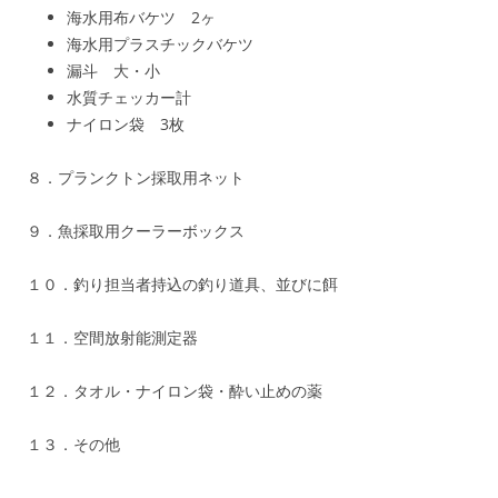
海水用布バケツ 2ヶ
海水用プラスチックバケツ
漏斗 大・小
水質チェッカー計
ナイロン袋 3枚
８．プランクトン採取用ネット
９．魚採取用クーラーボックス
１０．釣り担当者持込の釣り道具、並びに餌
１１．空間放射能測定器
１２．タオル・ナイロン袋・酔い止めの薬
１３．その他