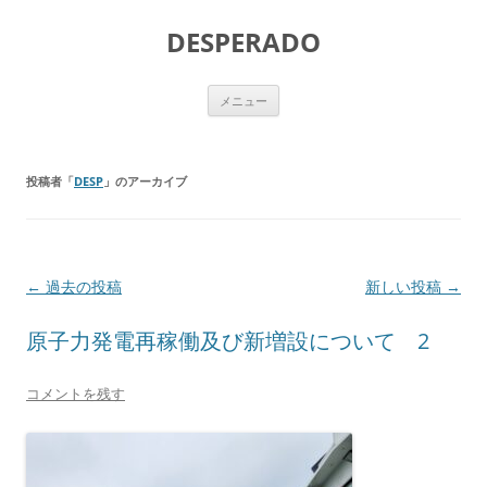
DESPERADO
コ
メニュー
ン
テ
ン
ツ
へ
投稿者「
DESP
」のアーカイブ
ス
キ
ッ
プ
投
←
過去の投稿
新しい投稿
→
稿
原子力発電再稼働及び新増設について 2
ナ
ビ
コメントを残す
ゲ
ー
シ