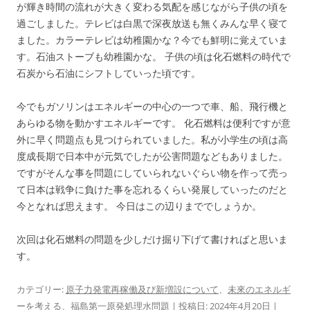
が輝き時間の流れが大きく変わる気配を感じながら子供の頃を
過ごしました。テレビは白黒で深夜放送も無くみんな早く寝て
ました。カラーテレビは幼稚園かな？今でも鮮明に覚えていま
す。石油ストーブも幼稚園かな。 子供の頃は化石燃料の時代で
石炭から石油にシフトしていった頃です。
今でもガソリンはエネルギーの中心の一つで車、船、飛行機と
あらゆる物を動かすエネルギーです。 化石燃料は便利ですが意
外に早く問題点も見つけられていました。私が小学生の頃は高
度成長期で日本中が元気でしたが公害問題などもありました。
ですがそんな事を問題にしていられないぐらい物を作って売っ
て日本は戦争に負けた事を忘れるくらい発展していったのだと
今となれば思えます。 今日はこの辺りまででしょうか。
次回は化石燃料の問題を少しだけ掘り下げて書ければと思いま
す。
カテゴリー:
原子力発電再稼働及び新増設について
、
未來のエネルギ
ーを考える
、
福島第一原発処理水問題
| 投稿日:
2024年4月20日
|