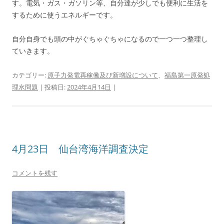
す。電気・ガス・ガソリン等、自分達が少しでも便利に生活を
するために使うエネルギーです。
自分自身でも頭の中がぐちゃぐちゃになるので一つ一つ整理し
ていきます。
カテゴリー:
原子力発電再稼働及び新増設について
、
福島第一原発処
理水問題
| 投稿日:
2024年4月14日
|
4月23日 仙台湾海洋調査決定
コメントを残す