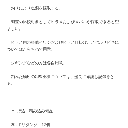
・釣りにより魚類を採取する。
・調査の比較対象としてヒラメおよびメバルが採取できると望
ましい。
・ヒラメ用の冷凍イワシおよびヒラメ仕掛け、メバルサビキに
ついてはたらちねで用意。
・ジギングなどの方は各自用意。
・釣れた場所のGPS座標については、船長に確認し記録をと
る。
持込・積み込み備品
・20Lポリタンク 12個