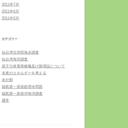
2011年7月
2011年6月
2011年5月
カテゴリー
仙台湾沿岸部海水調査
仙台湾海洋調査
原子力発電再稼働及び新増設について
未來のエネルギーを考える
未分類
福島第一原発処理水問題
福島第一原発沖海洋調査
通常