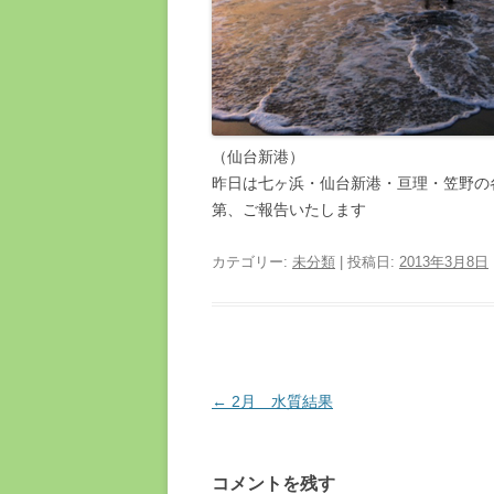
（仙台新港）
昨日は七ヶ浜・仙台新港・亘理・笠野の
第、ご報告いたします
カテゴリー:
未分類
| 投稿日:
2013年3月8日
投
←
2月 水質結果
稿
ナ
コメントを残す
ビ