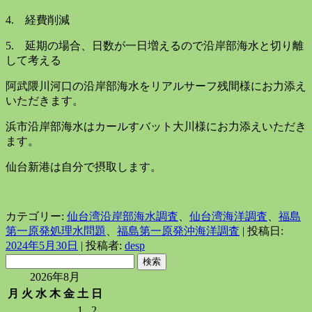
4. 経費削減
5. 延期の場合、日数が一日増えるので沿岸部海水と切り離
して考える
阿武隈川河口の沿岸部海水をリアルサーフ残間様にお力添え
いただきます。
浜市沿岸部海水はカールすバット大川様にお力添えいただき
ます。
仙台新港は自分で摂取します。
カテゴリー:
仙台湾沿岸部海水調査
、
仙台湾海洋調査
、
福島
第一原発処理水問題
、
福島第一原発沖海洋調査
| 投稿日:
2024年5月30日
|
投稿者:
desp
検
索:
2026年8月
月
火
水
木
金
土
日
1
2