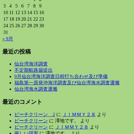
3
4
5
6
7
8
9
10
11
12
13
14
15
16
17
18
19
20
21
22
23
24
25
26
27
28
29
30
31
« 9月
最近の投稿
仙台湾海洋調査
不定期航路届提出
9月仙台湾海洋調査日程打ち合わせ及び準備
福島第一原発沖海洋調査及び仙台湾海水調査運搬
仙台湾海水調査運搬
最近のコメント
ビーチクリーン 2
に
ＪＩＭＭＹ２８
より
ビーチクリーン
に
澤地です。
より
ビーチクリーン
に
ＪＩＭＭＹ２８
より
厳しい現実
に
澤地です。
より