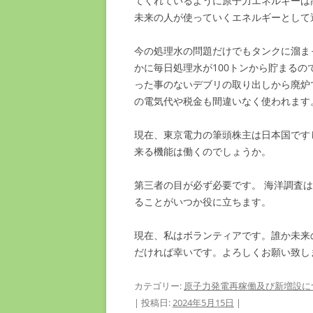
てくれているように原子力エネルギーは
未来の人が使っていくエネルギーとして
今の処理水の問題だけでもタンクに溜ま
かに毎日処理水が100トンから貯まる
った事のないデブリの取り出しから廃炉
の電気代や税金も間違いなく使われます
現在、東京電力の筆頭株主は日本国です
来る機能は働くのでしょうか。
第三者の目が必ず必要です。 海洋調査
ることがいつか役に立ちます。
現在、私はボランティアです。誰か未来
だければ幸いです。よろしくお願い致し
カテゴリー:
原子力発電再稼働及び新増設に
| 投稿日:
2024年5月15日
|