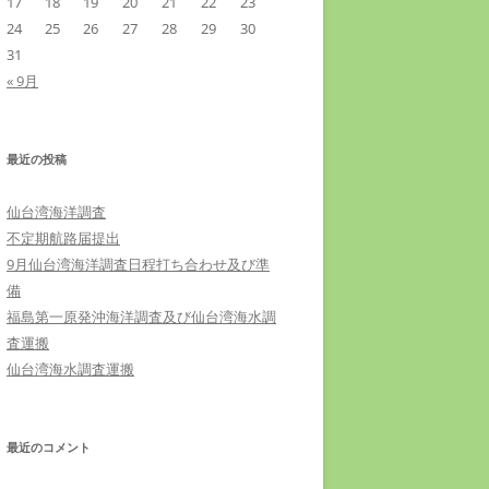
17
18
19
20
21
22
23
24
25
26
27
28
29
30
31
« 9月
最近の投稿
仙台湾海洋調査
不定期航路届提出
9月仙台湾海洋調査日程打ち合わせ及び準
備
福島第一原発沖海洋調査及び仙台湾海水調
査運搬
仙台湾海水調査運搬
最近のコメント