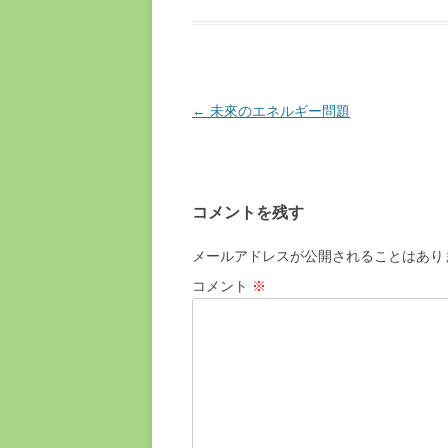
←
未來のエネルギー問題
投
稿
ナ
ビ
コメントを残す
ゲ
ー
メールアドレスが公開されることはあり
シ
コメント
※
ョ
ン