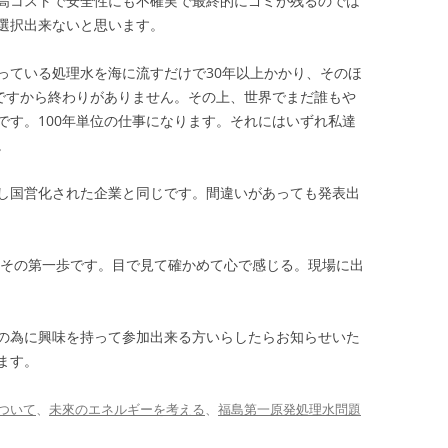
高コストで安全性にも不確実で最終的にゴミが残るのでは
選択出来ないと思います。
っている処理水を海に流すだけで30年以上かかり、そのほ
のですから終わりがありません。その上、世界でまだ誰もや
です。100年単位の仕事になります。それにはいずれ私達
。
し国営化された企業と同じです。間違いがあっても発表出
はその第一歩です。目で見て確かめて心で感じる。現場に出
の為に興味を持って参加出来る方いらしたらお知らせいた
ます。
ついて
、
未來のエネルギーを考える
、
福島第一原発処理水問題