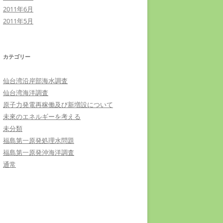
2011年6月
2011年5月
カテゴリー
仙台湾沿岸部海水調査
仙台湾海洋調査
原子力発電再稼働及び新増設について
未來のエネルギーを考える
未分類
福島第一原発処理水問題
福島第一原発沖海洋調査
通常