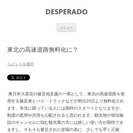
DESPERADO
コ
メニュー
ン
テ
ン
ツ
へ
東北の高速道路無料化に？
ス
キ
ッ
プ
コメントを残す
東日本大震災の被災地支援の一環として、東北の高速道路を使
用する被災者とバス・トラックなどが明日20日より無料化され
ます。本当に困っている人には期待のスタートとなりますが、
制度の悪用や渋滞も心配されると思われます。観光地や宿泊施
設のキャンセルに悩む観光業の方には嬉しい使い方が期待でき
ますし、そもそも被災された皆様の為に、少しでも早く正確