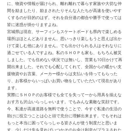
に、物資や情報が届けられ、離れ離れで暮らす家族や大切な仲
間を励ましたり、励まされたりそんな人たちが高速を使いやす
くするのが目的のはず。それを自分達の都合や勝手で使っては
皆に迷惑が掛かりますよね。
宮城県は現在、サーフィンもスケートボードも県内で楽しめる
場所はほとんどありません。思いっきり楽しもうと思えば出か
けて楽しむ他にありません。でも出かけられる人はそれなりに
過ごせている人ですよね。私のＳＨＯＰも家も、もちろん被災
しました。でも住めない状況では無いし、営業も10日かけて再
開出来ました。それでも心配してくれて、全国からの暖かい支
援物資やお言葉、メーカー様からは支払いを待ってもらった
り、お客様からいっぱいお買い物をしていただいて現在があり
ます。
実際にＳＨＯＰのお客様でも全てを失って一から用具を揃えな
おす方も沢山いらっしゃいます。でもみんな素敵な笑顔です。
今、私達が高速道路を無料で使うことで、今すぐ私達の生活の
助けに役立つことは心と頭で充分に理解出来ます。でもそれは
もっと本当に困ってらっしゃる皆さんが使う制度だと思いま
す。少しだけ先を見ればいつかそのお金は利息がプラスされた