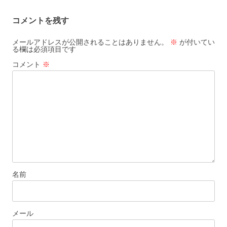
ビ
コメントを残す
ゲ
ー
メールアドレスが公開されることはありません。
※
が付いてい
る欄は必須項目です
シ
コメント
※
ョ
ン
名前
メール