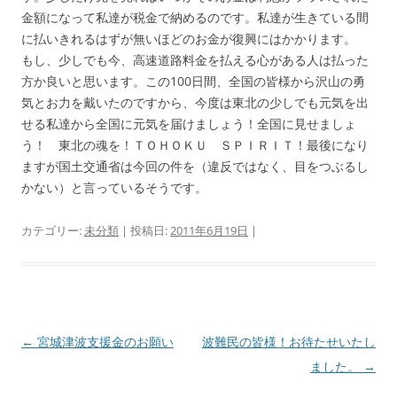
金額になって私達が税金で納めるのです。私達が生きている間
に払いきれるはずが無いほどのお金が復興にはかかります。
もし、少しでも今、高速道路料金を払える心がある人は払った
方か良いと思います。この100日間、全国の皆様から沢山の勇
気とお力を戴いたのですから、今度は東北の少しでも元気を出
せる私達から全国に元気を届けましょう！全国に見せましょ
う！ 東北の魂を！ＴＯＨＯＫＵ ＳＰＩＲＩＴ！最後になり
ますが国土交通省は今回の件を（違反ではなく、目をつぶるし
かない）と言っているそうです。
カテゴリー:
未分類
| 投稿日:
2011年6月19日
|
投
←
宮城津波支援金のお願い
波難民の皆様！お待たせいたし
稿
ました。
→
ナ